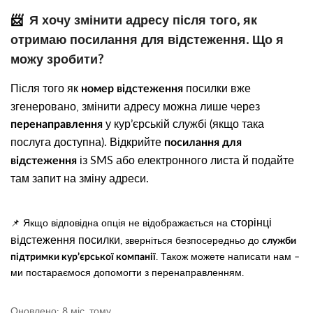
📨
Я хочу змінити адресу після того, як
отримаю посилання для відстеження. Що я
можу зробити?
Після того як
посилки вже
номер відстеження
згенеровано, змінити адресу можна лише через
у кур’єрській службі (якщо така
перенаправлення
послуга доступна). Відкрийте
посилання для
із SMS або електронного листа й подайте
відстеження
там запит на зміну адреси.
сторінці
📌 Якщо відповідна опція не відображається на
відстеження посилки
, зверніться безпосередньо до
служби
. Також можете написати нам –
підтримки кур’єрської компанії
ми постараємося допомогти з перенаправленням.
Оновлено:
8 міс. тому