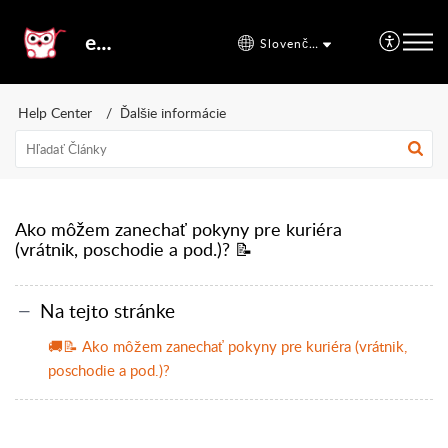
etal24
Slovenčina
Help Center
Ďalšie informácie
Ako môžem zanechať pokyny pre kuriéra
(vrátnik, poschodie a pod.)? 📝
Na tejto stránke
🚚📝 Ako môžem zanechať pokyny pre kuriéra (vrátnik,
poschodie a pod.)?