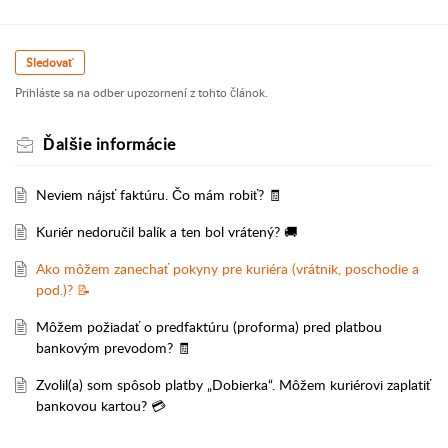
Sledovať
Prihláste sa na odber upozornení z tohto článok.
Ďalšie informácie
Neviem nájsť faktúru. Čo mám robiť? 🧾
Kuriér nedoručil balík a ten bol vrátený? 🚚
Ako môžem zanechať pokyny pre kuriéra (vrátnik, poschodie a
pod.)? 📝
Môžem požiadať o predfaktúru (proforma) pred platbou
bankovým prevodom? 🧾
Zvolil(a) som spôsob platby „Dobierka“. Môžem kuriérovi zaplatiť
bankovou kartou? 💳