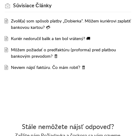
Súvisiace
Články
Zvolil(a) som spôsob platby „Dobierka“. Môžem kuriérovi zaplatiť
bankovou kartou? 💳
Kuriér nedoručil balík a ten bol vrátený? 🚚
Môžem požiadať o predfaktúru (proforma) pred platbou
bankovým prevodom? 🧾
Neviem nájsť faktúru. Čo mám robiť? 🧾
Stále nemôžete nájsť odpoveď?
Zašlite nám Požiadavka a čoskoro sa vám ozveme.