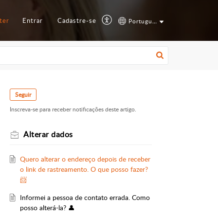
ter
Entrar
Cadastre-se
Português (Brazil)
Seguir
Inscreva-se para receber notificações deste artigo.
Alterar dados
Quero alterar o endereço depois de receber
o link de rastreamento. O que posso fazer?
📨
Informei a pessoa de contato errada. Como
posso alterá-la? 👤