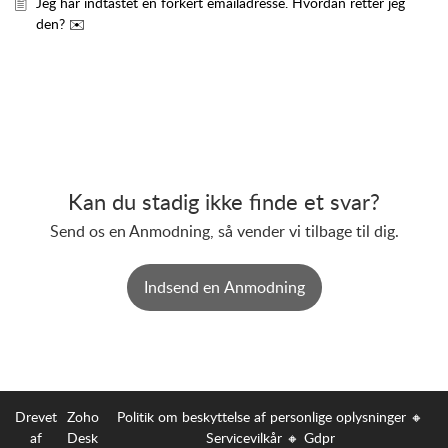
Jeg har indtastet en forkert emailadresse. Hvordan retter jeg
den? ✉️
Kan du stadig ikke finde et svar?
Send os en Anmodning, så vender vi tilbage til dig.
Indsend en Anmodning
Drevet
Zoho
Politik om beskyttelse af personlige oplysninger
🔸
af
Desk
Servicevilkår
🔸
Gdpr