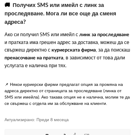
🚚
Получих SMS или имейл с линк за
проследяване. Мога ли все още да сменя
адреса?
Ако си получил SMS или имейл с
линк за проследяване
и пратката има грешен адрес за доставка, можеш да се
свържеш директно с
, за да поискаш
куриерската фирма
, в зависимост от това дали
пренасочване на пратката
услугата е налична при тях.
📌 Някои куриерски фирми предлагат опция за промяна на
адреса директно от страницата за проследяване (линка от
SMS или имейла). Ако такава опция не е налична, молим те да
се свържеш с отдела им за обслужване на клиенти.
Актуализирано:
Преди 8 месеца